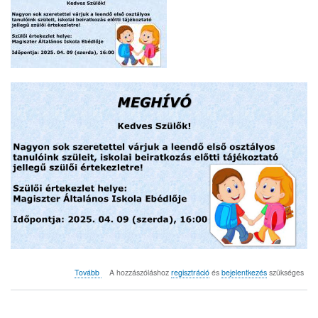
(MEGHÍVÓ
Tovább
A hozzászóláshoz
regisztráció
és
bejelentkezés
szükséges
2025.
04.
09.)