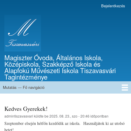
Ugrás
Bejelentkezés
Felhasználói
a
fiók
tartalomra
menüje
Magiszter Óvoda, Általános Iskola,
Középiskola, Szakképző Iskola és
Alapfokú Művészeti Iskola Tiszavasvári
Tagintézménye
Mutatás — Fő navigáció
Fő
navigáció
Címlap
Bemutatkozás
Galéria
Kapcsolat
Beiratkozás
Dolgozóink
Iskolai Dokumentumok
Kedves Gyerekek!
admintiszavasvari
küldte be
2025. 08. 23., szo - 20:46
időpontban
Szeptember elsején hétfőn kezdődik az iskola. Használjátok ki az utolsó
hetet!