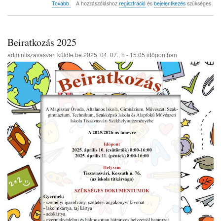
(Csibe
Tovább
A hozzászóláshoz
regisztráció
és
bejelentkezés
szükséges
csalogató
záró
program
szülői
Beiratkozás 2025
értekezlet
2025.
admintiszavasvari
küldte be
2025. 04. 07., h - 15:05
időpontban
04.
09.)