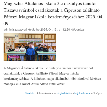
Költészet
Magiszter Általános Iskola 3.c osztályos tanulói
Napján
2025.
Tiszavasváriból csatlakoztak a Cipruson található
04.
Páfoszi Magyar Iskola kezdeményezéshez 2025. 04.
11.)
09.
admintiszavasvari
küldte be
2025. 04. 13., v - 12:20
időpontban
A Magiszter Általános Iskola 3.c osztályos tanulói Tiszavasváriból
csatlakoztak a Cipruson található Páfoszi Magyar Iskola
kezdeményezéshez. A költészet napja alkalmából több iskolával közösen
mondják el a József Attila Altató című versét.
(Magiszter
Tovább
A hozzászóláshoz
regisztráció
és
bejelentkezés
szükséges
Általános
Iskola
3.c