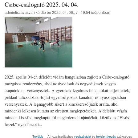
Csibe-csalogató 2025. 04. 04.
admintiszavasvari
küldte be
2025. 04. 06., v - 19:54
időpontban
2025. április 04-én délelőtt vidám hangulatban zajlott a Csibe-csalogató
mozgásos rendezvény, ahol az óvodások és negyedikesek vegyes
csapatokban versenyeztek. A gyerekek izgalmas feladatokat teljesítettek,
például talicskáztak, tojást egyensúlyoztak kanálon, és nyusziugrásban
versenyeztek. A legnagyobb sikert a kincskereső játék aratta, ahol
mindenki lelkesen kutatta az elrejtett meglepetéseket. A délelőtt végén
minden kiscsibe megkapta jól megérdemelt ajándékát, köztük az "Elsős
leszek" nyakláncot is.
(Csibe-
Tovább
A hozzászóláshoz
regisztráció
és
bejelentkezés
szükséges