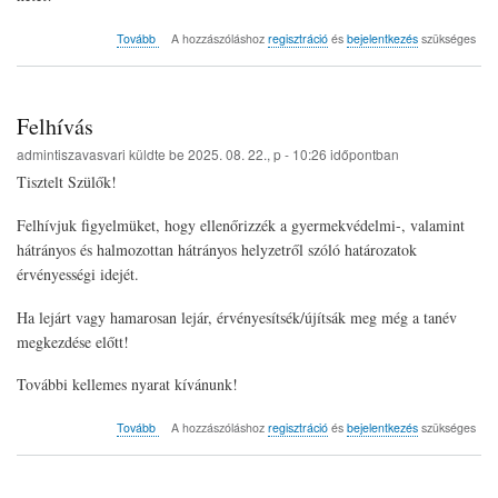
(Kedves
Tovább
A hozzászóláshoz
regisztráció
és
bejelentkezés
szükséges
Gyerekek!)
Felhívás
admintiszavasvari
küldte be
2025. 08. 22., p - 10:26
időpontban
Tisztelt Szülők!
Felhívjuk figyelmüket, hogy ellenőrizzék a gyermekvédelmi-, valamint
hátrányos és halmozottan hátrányos helyzetről szóló határozatok
érvényességi idejét.
Ha lejárt vagy hamarosan lejár, érvényesítsék/újítsák meg még a tanév
megkezdése előtt!
További kellemes nyarat kívánunk!
(Felhívás)
Tovább
A hozzászóláshoz
regisztráció
és
bejelentkezés
szükséges