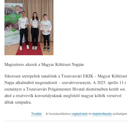
Magiszteres sikerek a Magyar Költészet Napján
Sikeresen szerepeltek tanulóink a Tiszavasvári EKIK – Magyar Költészet
Napja alkalmából megrendezett – szavalóversenyén. A 2025. április 11-i
eseményre a Tiszavasvári Polgármesteri Hivatal dísztermében került sor,
ahol a résztvevők korosztályuknak megfelelő magyar költők verseivel
álltak színpadra.
(Magiszteres
Tovább
A hozzászóláshoz
regisztráció
és
bejelentkezés
szükséges
sikerek
a
Magyar