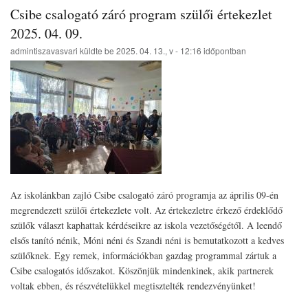
osztályos
Csibe csalogató záró program szülői értekezlet
tanulói
Tiszavasváriból
2025. 04. 09.
csatlakoztak
admintiszavasvari
küldte be
2025. 04. 13., v - 12:16
időpontban
a
Cipruson
található
Páfoszi
Magyar
Iskola
kezdeményezéshez
2025.
04.
09.)
Az iskolánkban zajló Csibe csalogató záró programja az április 09-én
megrendezett szülői értekezlete volt. Az értekezletre érkező érdeklődő
szülők választ kaphattak kérdéseikre az iskola vezetőségétől. A leendő
elsős tanító nénik, Móni néni és Szandi néni is bemutatkozott a kedves
szülőknek. Egy remek, információkban gazdag programmal zártuk a
Csibe csalogatós időszakot. Köszönjük mindenkinek, akik partnerek
voltak ebben, és részvételükkel megtisztelték rendezvényünket!