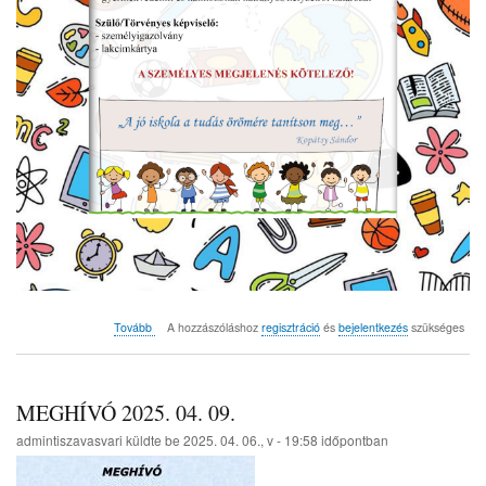
(Beiratkozás
Tovább
A hozzászóláshoz
regisztráció
és
bejelentkezés
szükséges
2025)
MEGHÍVÓ 2025. 04. 09.
admintiszavasvari
küldte be
2025. 04. 06., v - 19:58
időpontban