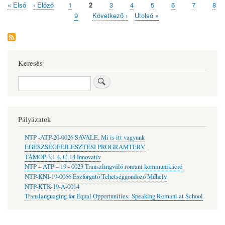
Első
« Első
Előző
‹ Előző
Oldal
1
Jelenlegi
2
Oldal
3
Oldal
4
Oldal
5
Oldal
6
Oldal
7
Olda
8
2025.
Oldalszámozás
oldal
oldal
04.
oldal
Oldal
9
Következő
Következő ›
Utolsó
Utolsó »
04.)
oldal
oldal
Keresés
Keresés
Pályázatok
NTP -ATP-20-0026 SAVALE, Mi is itt vagyunk
EGÉSZSÉGFEJLESZTÉSI PROGRAMTERV
TÁMOP-3.1.4. C-14 Innovatív
NTP – ATP – 19 - 0023 Transzlingváló romani kommunikáció
NTP-KNI-19-0066 Észforgató Tehetséggondozó Műhely
NTP-KTK-19-A-0014
Translanguaging for Equal Opportunities: Speaking Romani at School