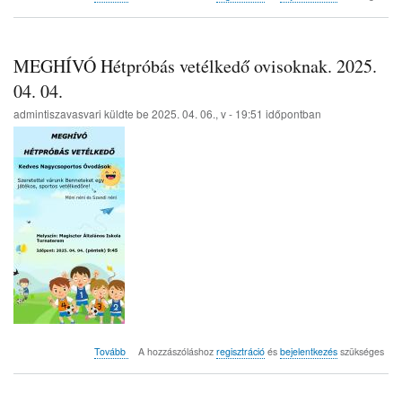
csalogató
2025.
04.
04.)
MEGHÍVÓ Hétpróbás vetélkedő ovisoknak. 2025.
04. 04.
admintiszavasvari
küldte be
2025. 04. 06., v - 19:51
időpontban
(MEGHÍVÓ
Tovább
A hozzászóláshoz
regisztráció
és
bejelentkezés
szükséges
Hétpróbás
vetélkedő
ovisoknak.