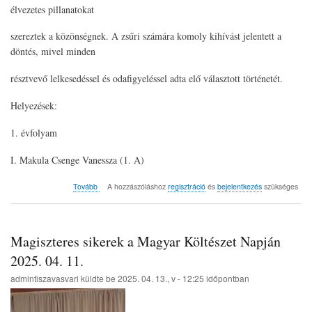
élvezetes pillanatokat
szereztek a közönségnek. A zsűri számára komoly kihívást jelentett a
döntés, mivel minden
résztvevő lelkesedéssel és odafigyeléssel adta elő választott történetét.
Helyezések:
1. évfolyam
I. Makula Csenge Vanessza (1. A)
(Az
Tovább
A hozzászóláshoz
regisztráció
és
bejelentkezés
szükséges
első
Mesemondó
Verseny
a
Magiszteres sikerek a Magyar Költészet Napján
Magiszter
Általános
2025. 04. 11.
Iskolában.
admintiszavasvari
küldte be
2025. 04. 13., v - 12:25
időpontban
2025.
04.
11.)